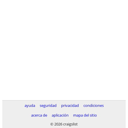
ayuda
seguridad
privacidad
condiciones
acerca de
aplicación
mapa del sitio
© 2026 craigslist