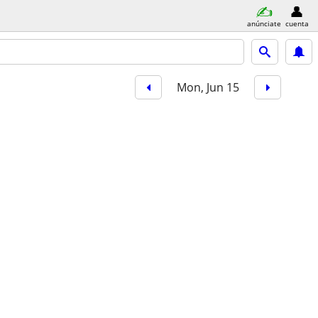
anúnciate
cuenta
Mon, Jun 15