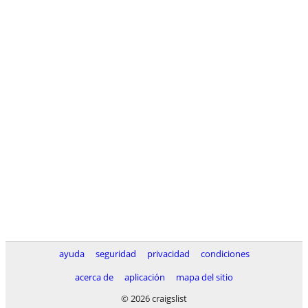
ayuda
seguridad
privacidad
condiciones
acerca de
aplicación
mapa del sitio
© 2026 craigslist