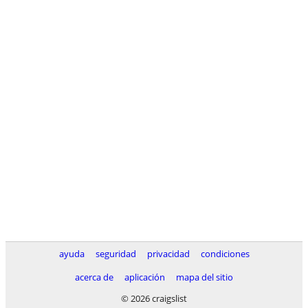
ayuda
seguridad
privacidad
condiciones
acerca de
aplicación
mapa del sitio
© 2026 craigslist