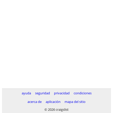
ayuda
seguridad
privacidad
condiciones
acerca de
aplicación
mapa del sitio
© 2026 craigslist