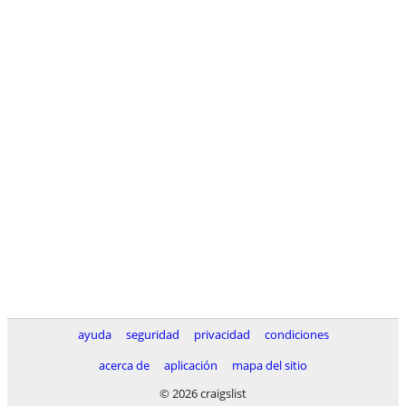
ayuda
seguridad
privacidad
condiciones
acerca de
aplicación
mapa del sitio
© 2026 craigslist